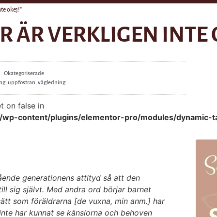
nte okej!”
R ÄR VERKLIGEN INTE 
Okategoriserade
ing
,
uppfostran
,
vägledning
t on false in
e/wp-content/plugins/elementor-pro/modules/dynamic-t
ående generationens attityd så att den
ill sig självt. Med andra ord börjar barnet
ätt som föräldrarna [de vuxna, min anm.] har
inte har kunnat se känslorna och behoven