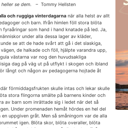
e heller se dem.
– Tommy Hellsten
kalla och ruggiga vinterdagarna
när alla helst av allt
dagoger och barn. Ifrån himlen föll stora blöta
ton fyraåringar som hand i hand knatade på led. Ja,
änniskor under alla dessa lager av kläder,
nde se att de hade svårt att gå i det slaskiga,
ägen, de halkade och föll, hjälpte varandra upp,
gula västarna var nog den huvudsakliga
siga dag på väg ut på utflykt i skogen och ibland
 för långt och någon av pedagogerna hojtade åt
där förmiddagsfrukten skulle intas och lekar skulle
blöta stora flingorna smälte på barnens kinder och
 av barn som inrättade sig i ledet när det så
 igen. Under promenaden hemåt hördes en hel del
sa en uppgiven gråt. Men så småningom var de alla
ummet igen. Blöta skor, blöta overaller, blöta