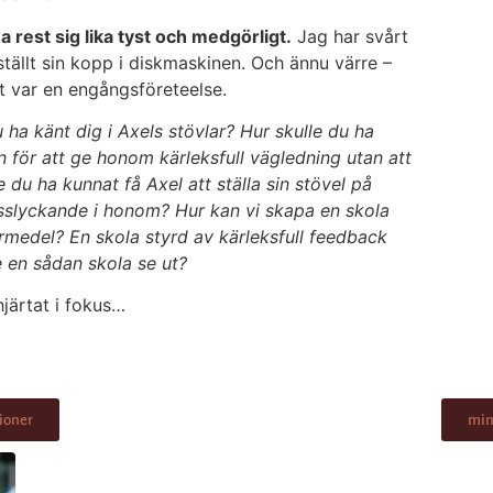
ha rest sig lika tyst och medgörligt.
Jag har svårt
ställt sin kopp i diskmaskinen. Och ännu värre –
st var en engångsföreteelse.
u ha känt dig i Axels stövlar? Hur skulle du ha
 för att ge honom kärleksfull vägledning utan att
du ha kunnat få Axel att ställa sin stövel på
misslyckande i honom? Hur kan vi skapa en skola
medel? En skola styrd av kärleksfull feedback
e en sådan skola se ut?
järtat i fokus…
ioner
min