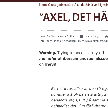
Hem
»
Okategoriserade
»
”Axel, det här är verkligen i
”AXEL, DET HÄ
Av:
Sanna Nova Emilia
2012-02-05
barn
,
känslor
,
pedagogik
,
skam
,
Skola
,
skolutveckl
Warning
: Trying to access array offse
/home/onetribe/sannanovaemilia.s
on line
39
Barnet internaliserar den föreg
kommer att bli barnets attityd t
behandla sig självt på samma s
behandlat det. Om föräldrarna 