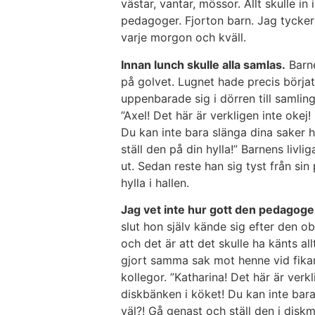
västar, vantar, mössor. Allt skulle i
pedagoger. Fjorton barn. Jag tycker
varje morgon och kväll.
Innan lunch skulle alla samlas.
Barne
på golvet. Lugnet hade precis börjat
uppenbarade sig i dörren till samli
”Axel! Det här är verkligen inte okej
Du kan inte bara slänga dina saker h
ställ den på din hylla!” Barnens liv
ut. Sedan reste han sig tyst från sin 
hylla i hallen.
Jag vet inte hur gott den pedagoge
slut hon själv kände sig efter den ob
och det är att det skulle ha känts a
gjort samma sak mot henne vid fika
kollegor. ”Katharina! Det här är verk
diskbänken i köket! Du kan inte bara
väl?! Gå genast och ställ den i disk