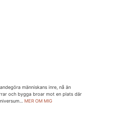
evandegöra människans inre, nå än
örrar och bygga broar mot en plats där
universum...
MER OM MIG