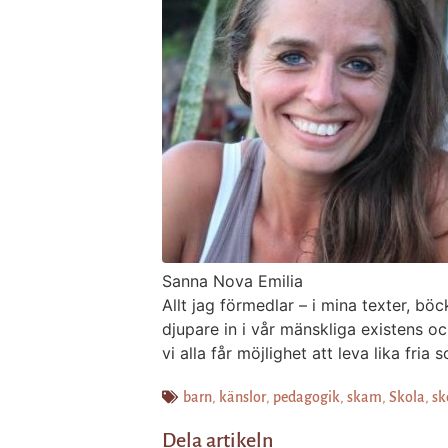
Sanna Nova Emilia
Allt jag förmedlar – i mina texter, b
djupare in i vår mänskliga existens o
vi alla får möjlighet att leva lika fr
barn
,
känslor
,
pedagogik
,
skam
,
Skola
,
sk
Dela artikeln