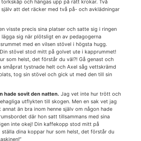
n i torkskåp och hängas upp på rätt krokar. Två
 själv att det räcker med två på- och avklädningar
n visste precis sina platser och satte sig i ringen
 lägga sig när plötsligt en av pedagogerna
ngsrummet med en vilsen stövel i högsta hugg.
! Din stövel stod mitt på golvet ute i kapprummet!
ur som helst, det förstår du väl?! Gå genast och
liga småprat tystnade helt och Axel såg vettskrämd
plats, tog sin stövel och gick ut med den till sin
n hade sovit den natten.
Jag vet inte hur trött och
ehagliga utflykten till skogen. Men en sak vet jag
llt annat än bra inom henne själv om någon hade
rumsbordet där hon satt tillsammans med sina
ligen inte okej! Din kaffekopp stod mitt på
 ställa dina koppar hur som helst, det förstår du
maskinen!”