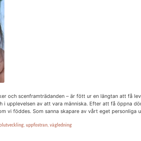
öcker och scenframträdanden – är fött ur en längtan att få l
ch i upplevelsen av att vara människa. Efter att få öppna d
ia som vi föddes. Som sanna skapare av vårt eget personliga 
olutveckling
,
uppfostran
,
vägledning