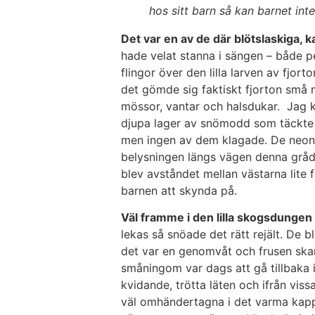
hos sitt barn så kan barnet int
Det var en av de där blötslaskiga, 
hade velat stanna i sängen – både pe
flingor över den lilla larven av fjor
det gömde sig faktiskt fjorton små m
mössor, vantar och halsdukar. Jag ku
djupa lager av snömodd som täckte v
men ingen av dem klagade. De neon
belysningen längs vägen denna grådi
blev avståndet mellan västarna lite
barnen att skynda på.
Väl framme i den lilla skogsdungen
lekas så snöade det rätt rejält. De 
det var en genomvåt och frusen skara
småningom var dags att gå tillbaka
kvidande, trötta läten och ifrån vis
väl omhändertagna i det varma kappr