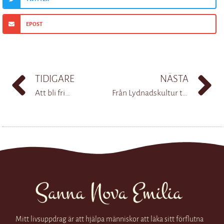
EPOST
TIDIGARE
NÄSTA
Att bli fri…
Från Lydnadskultur till Ansvarskultur
Mitt livsuppdrag är att hjälpa människor att läka sitt förflutna