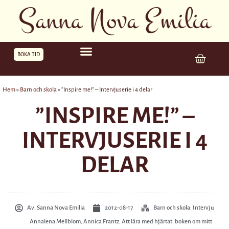
BOKA TID
Hem
»
Barn och skola
»
”Inspire me!” – Intervjuserie i 4 delar
”INSPIRE ME!” –
INTERVJUSERIE I 4
DELAR
Av:
Sanna Nova Emilia
2012-08-17
Barn och skola
,
Intervju
Annalena Mellblom
,
Annica Frantz
,
Att lära med hjärtat
,
boken om mitt