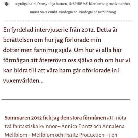
osynliga barn
,
De osynliga barnen
,
INSPIRE ME
,
känslomssig medvetenhet
,
sanna nova emilia
,
värdegrund
,
värdegrundsutbildning
En fyrdelad intervjuserie från 2012. Detta är
berättelsen om hur jag förlorade min
dotter men fann mig själv. Om hur vi alla har
förmågan att återerövra oss själva och om hur vi
kan bidra till att våra barn går oförlorade in i
vuxenvärlden...
Sommaren 2012 fick jag den stora förmånen
att möta
två fantastiska kvinnor – Annica Frantz och Annalena
Mellblom – Mellblom och Frantz Production – i en