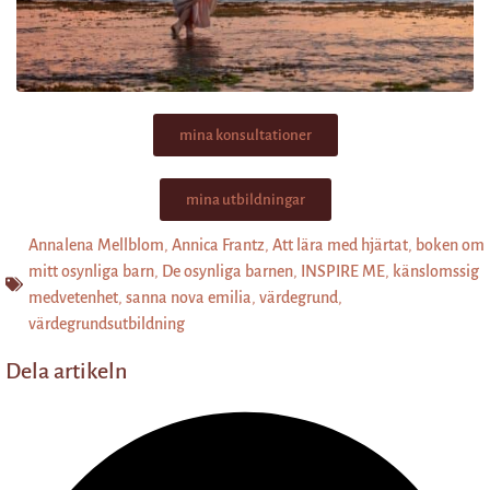
mina konsultationer
mina utbildningar
Annalena Mellblom
,
Annica Frantz
,
Att lära med hjärtat
,
boken om
mitt osynliga barn
,
De osynliga barnen
,
INSPIRE ME
,
känslomssig
medvetenhet
,
sanna nova emilia
,
värdegrund
,
värdegrundsutbildning
Dela artikeln