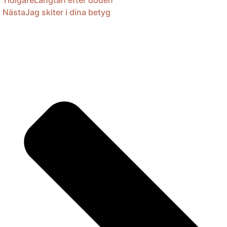
Tidigare
Längtan efter döden
Nästa
Jag skiter i dina betyg