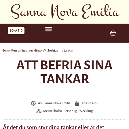
BOKA TID
Hem
»
Personlig utveckling
»
Att befria sina tankar
ATT BEFRIA SINA
TANKAR
Av:
Sanna Nova Emilia
2022-12-08
Mental hälsa
,
Personlig utveckling
Är det du som styr dina tankar eller är det