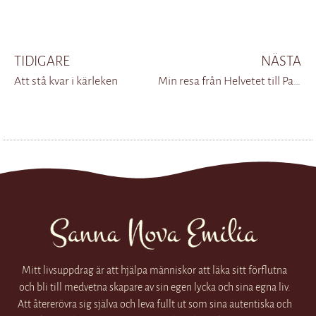
TIDIGARE
NÄSTA
Att stå kvar i kärleken
Min resa från Helvetet till Paradiset
Mitt livsuppdrag är att hjälpa människor att läka sitt förflutna
och bli till medvetna skapare av sin egen lycka och sina egna liv.
Att återerövra sig själva och leva fullt ut som sina autentiska och