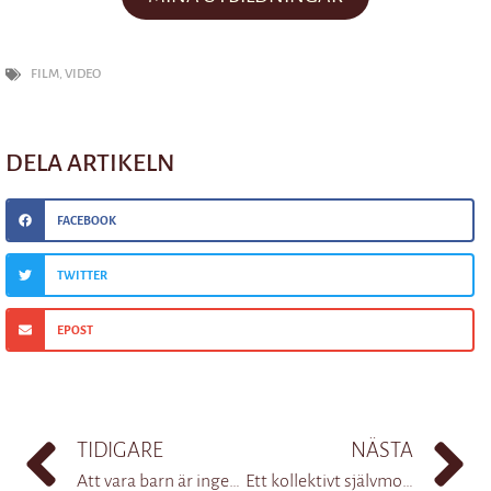
FILM
,
VIDEO
DELA ARTIKELN
FACEBOOK
TWITTER
EPOST
TIDIGARE
NÄSTA
Att vara barn är ingen mental sjukdom
Ett kollektivt självmord skulle gynna ekonomin