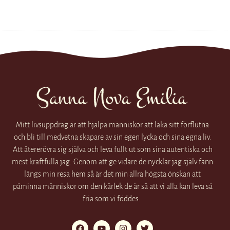
Mitt livsuppdrag är att hjälpa människor att läka sitt förflutna
och bli till medvetna skapare av sin egen lycka och sina egna liv.
Att återerövra sig själva och leva fullt ut som sina autentiska och
mest kraftfulla jag. Genom att ge vidare de nycklar jag själv fann
längs min resa hem så är det min allra högsta önskan att
påminna människor om den kärlek de är så att vi alla kan leva så
fria som vi föddes.