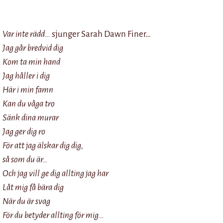
Var inte rädd…
sjunger Sarah Dawn Finer…
Jag går bredvid dig
Kom ta min hand
Jag håller i dig
Här i min famn
Kan du våga tro
Sänk dina murar
Jag ger dig ro
För att jag älskar dig dig,
så som du är…
Och jag vill ge dig allting jag har
Låt mig få bära dig
När du är svag
För du betyder allting för mig…