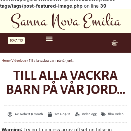
tags/tags/post-featured-image.php
on line
39
BOKA TID
Hem
»
Videologg
»
Till alla vackra barn på vår jord…
TILL ALLA VACKRA
BARN PÅ VÅR JORD…
Av:
Robert Jarnroth
2012-07-11
Videologg
film
,
video
Warning
: Trying to access array offset on false in