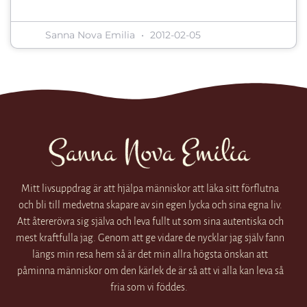
Sanna Nova Emilia
2012-02-05
Mitt livsuppdrag är att hjälpa människor att läka sitt förflutna
och bli till medvetna skapare av sin egen lycka och sina egna liv.
Att återerövra sig själva och leva fullt ut som sina autentiska och
mest kraftfulla jag. Genom att ge vidare de nycklar jag själv fann
längs min resa hem så är det min allra högsta önskan att
påminna människor om den kärlek de är så att vi alla kan leva så
fria som vi föddes.