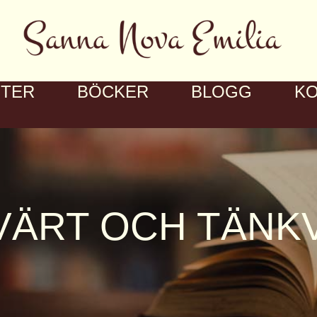
STER
BÖCKER
BLOGG
K
VÄRT OCH TÄNK