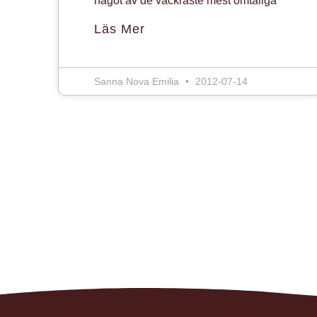
något av de vackraste mest ömtåliga
Läs Mer
Sanna Nova Emilia
2012-07-14