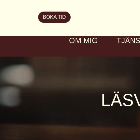
BOKA TID
OM MIG
TJÄN
LÄS