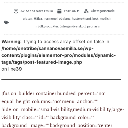
Av:
Sanna Nova Emilia
2012-06-11
Okategoriserade
gluten
,
Hälsa
,
hormonell obalans
,
hysterektomi
,
kost
,
medicin
,
mjölkprodukter
,
östrogenöverskott
,
psoriasis
Warning
: Trying to access array offset on false in
/home/onetribe/sannanovaemilia.se/wp-
content/plugins/elementor-pro/modules/dynamic-
tags/tags/post-featured-image.php
on line
39
[fusion_builder_container hundred_percent=”no”
equal_height_columns=”no” menu_anchor=””
hide_on_mobile=”small-visibility,medium-visibility,large-
visibility” class=”” id=”” background_color=””
background_image=”” background_position=”center