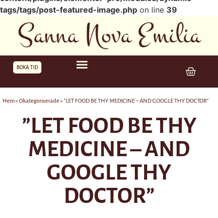
tags/tags/post-featured-image.php
on line
39
BOKA TID
Hem
»
Okategoriserade
»
”LET FOOD BE THY MEDICINE – AND GOOGLE THY DOCTOR”
”LET FOOD BE THY
MEDICINE – AND
GOOGLE THY
DOCTOR”