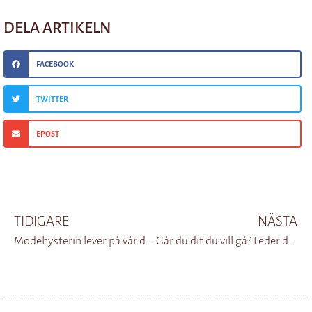
DELA ARTIKELN
FACEBOOK
TWITTER
EPOST
TIDIGARE
NÄSTA
Modehysterin lever på vår dåliga självkänsla
Går du dit du vill gå? Leder du andra dit du skulle vilja bli ledd?