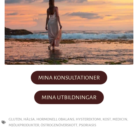
MINA KONSULTATIONER
MINA UTBILDNINGAR
GLUTEN
,
HÄLSA
,
HORMONELL OBALANS
,
HYSTEREKTOMI
,
KOST
,
MEDICIN
,
MJÖLKPRODUKTER
,
ÖSTROGENÖVERSKOTT
,
PSORIASIS