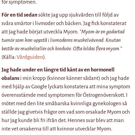
för symptomen.
För en tid sedan
sökte jag upp sjukvården till följd av
svåra smärtor i livmoder och bäcken. Jag fick konstaterat
att jag hade börjat utveckla Myom.
”Myom är en godartad
tumör som kan uppstå i livmoderns muskelvävnad. Knutan
består av muskelceller och bindväv. Ofta bildas flera myom.”
(Källa:
Vårdguiden
).
Jag hade under en längre tid känt av en hormonell
obalans
i min kropp (kvinnor känner sådant) och jag hade
med hjälp av Google lyckats konstatera att mina symptom
överensstämde med symptomen för Östrogenöverskott. I
mötet med den lite småbarska kvinnliga gynekologen så
ställde jag givetvis frågor om vad som orsakade Myom och
hur jag kunde bli fri ifrån det. Hennes svar blev att man
inte vet orsakerna till att kvinnor utvecklar Myom.