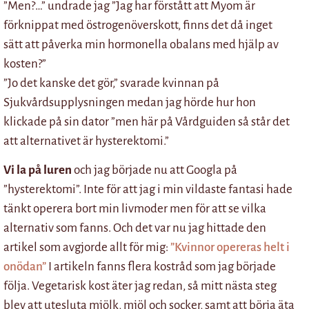
”Men?…” undrade jag ”Jag har förstått att Myom är
förknippat med östrogenöverskott, finns det då inget
sätt att påverka min hormonella obalans med hjälp av
kosten?”
”Jo det kanske det gör,” svarade kvinnan på
Sjukvårdsupplysningen medan jag hörde hur hon
klickade på sin dator ”men här på Vårdguiden så står det
att alternativet är hysterektomi.”
Vi la på luren
och jag började nu att Googla på
”hysterektomi”. Inte för att jag i min vildaste fantasi hade
tänkt operera bort min livmoder men för att se vilka
alternativ som fanns. Och det var nu jag hittade den
artikel som avgjorde allt för mig:
”Kvinnor opereras helt i
onödan”
I artikeln fanns flera kostråd som jag började
följa. Vegetarisk kost äter jag redan, så mitt nästa steg
blev att utesluta mjölk, mjöl och socker, samt att börja äta