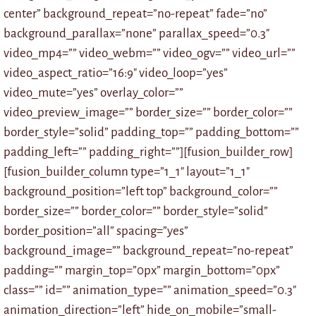
center” background_repeat=”no-repeat” fade=”no”
background_parallax=”none” parallax_speed=”0.3″
video_mp4=”” video_webm=”” video_ogv=”” video_url=””
video_aspect_ratio=”16:9″ video_loop=”yes”
video_mute=”yes” overlay_color=””
video_preview_image=”” border_size=”” border_color=””
border_style=”solid” padding_top=”” padding_bottom=””
padding_left=”” padding_right=””][fusion_builder_row]
[fusion_builder_column type=”1_1″ layout=”1_1″
background_position=”left top” background_color=””
border_size=”” border_color=”” border_style=”solid”
border_position=”all” spacing=”yes”
background_image=”” background_repeat=”no-repeat”
padding=”” margin_top=”0px” margin_bottom=”0px”
class=”” id=”” animation_type=”” animation_speed=”0.3″
animation_direction=”left” hide_on_mobile=”small-