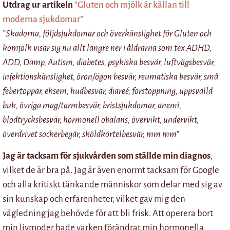
Utdrag ur artikeln
”Gluten och mjölk är källan till
moderna sjukdomar”
”Skadorna, följdsjukdomar och överkänslighet för Gluten och
komjölk visar sig nu allt längre ner i åldrarna som tex ADHD,
ADD, Damp, Autism, diabetes, psykiska besvär, luftvägsbesvär,
infektionskänslighet, öron/ögon besvär, reumatiska besvär, små
febertoppar, eksem, hudbesvär, diareé, förstoppning, uppsvälld
buk, övriga mag/tarmbesvär, bristsjukdomar, anemi,
blodtrycksbesvär, hormonell obalans, övervikt, undervikt,
överdrivet sockerbegär, sköldkörtelbesvär, mm mm”
Jag är tacksam för sjukvården
som ställde min diagnos
,
vilket de är bra på. Jag är även enormt tacksam för Google
och alla kritiskt tänkande människor som delar med sig av
sin kunskap och erfarenheter, vilket gav mig den
vägledning jag behövde för att bli frisk. Att operera bort
min livmoder hade varken förändrat min hormonella