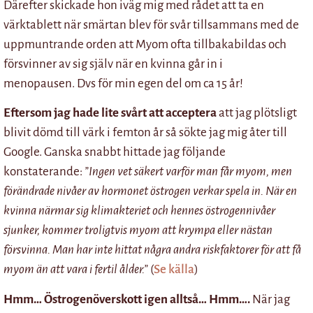
Därefter skickade hon iväg mig med rådet att ta en
värktablett när smärtan blev för svår tillsammans med de
uppmuntrande orden att Myom ofta tillbakabildas och
försvinner av sig själv när en kvinna går in i
menopausen. Dvs för min egen del om ca 15 år!
Eftersom jag hade lite svårt att acceptera
att jag plötsligt
blivit dömd till värk i femton år så sökte jag mig åter till
Google. Ganska snabbt hittade jag följande
konstaterande:
”Ingen vet säkert varför man får myom, men
förändrade nivåer av hormonet östrogen verkar spela in. När en
kvinna närmar sig klimakteriet och hennes östrogennivåer
sjunker, kommer troligtvis myom att krympa eller nästan
försvinna. Man har inte hittat några andra riskfaktorer för att få
myom än att vara i fertil ålder.”
(
Se källa
)
Hmm… Östrogenöverskott igen alltså… Hmm….
När jag