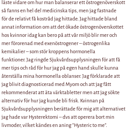
läste vidare om hur man balanserar ett östrogenöverskott
så fanns en hel del medicinska tips, men jag fastnade
för de relativt få kostråd jag hittade. Jag hittade bland
annat information om att det ökade östrogenöverskottet
hos kvinnor idag kan bero på att vår miljö blir mer och
mer förorenad med exenöstrogener – östrogenlika
kemikalier – som stör kroppens hormonella
funktioner. Jag ringde Sjukvårdsupplysningen för att få
mer tips och råd för hur jag på egen hand skulle kunna
återställa mina hormonella oblanser. Jag förklarade att
jag blivit diagnosticerad med Myom och att jag fått
rekommenderat att äta värktabletter men att jag sökte
alternativ för hur jag kunde bli frisk. Kvinnan på
Sjukvårdsupplysningen berättade för mig att alternativet
jag hade var Hysterektomi – dvs att operera bort min
livmoder, vilket kändes en aning ”Hysteric to me”.