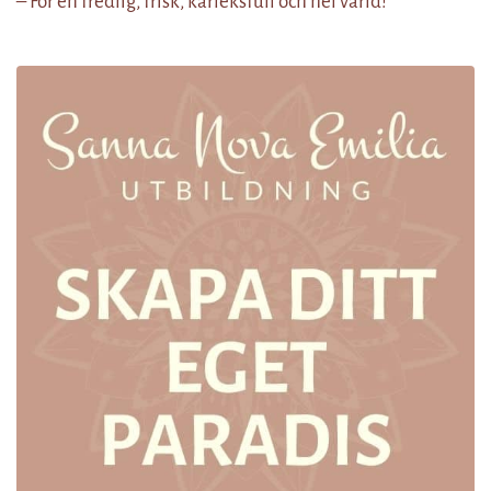
– För en fredlig, frisk, kärleksfull och hel värld!