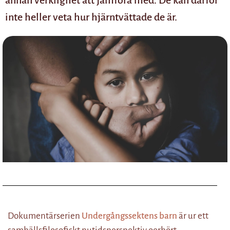
annan verklighet att jämföra med. De kan därför
inte heller veta hur hjärntvättade de är.
Dokumentärserien
Undergångssektens barn
är ur ett