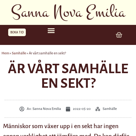
BOKA TID
Hem
»
Samhälle
»
Är vårt samhälle en sekt?
ÄR VÅRT SAMHÄLLE
EN SEKT?
Av:
Sanna Nova Emilia
2022-05-20
Samhälle
Människor som växer upp i en sekt har ingen