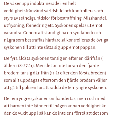
De växer upp indoktrinerade i en helt
verklighetsfrånvänd världsbild och kontrolleras och
styrs av ständiga rädslor för bestraffning. Misshandel,
utfrysning, förnedring etc. Syskonen spelas ut emot
varandra. Genom att ständigt ha en syndabock och
några som bestraffas hårdare så kontrolleras de övriga
syskonen till att inte sätta sig upp emot pappan.
De fyra äldsta syskonen tar sig en efter en därifrån (i
åldern 18-27 år). Men det är inte förrän den fjärde
brodern tar sig därifrån (11 år efter den första broden)
som allt uppdagas eftersom den fjärde brodern väljer
att gå till polisen för att rädda de fem yngre syskonen.
De fem yngre syskonen omhändertas, men i och med
att barnen inte känner till någon annan verklighet än
den de vuxit upp i så kan de inte ens förstå att det som