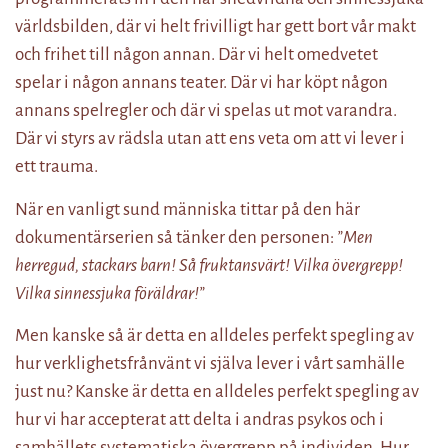
världsbilden, där vi helt frivilligt har gett bort vår makt
och frihet till någon annan. Där vi helt omedvetet
spelar i någon annans teater. Där vi har köpt någon
annans spelregler och där vi spelas ut mot varandra.
Där vi styrs av rädsla utan att ens veta om att vi lever i
ett trauma.
När en vanligt sund människa tittar på den här
dokumentärserien så tänker den personen:
”Men
herregud, stackars barn! Så fruktansvärt! Vilka övergrepp!
Vilka sinnessjuka föräldrar!”
Men kanske så är detta en alldeles perfekt spegling av
hur verklighetsfrånvänt vi själva lever i vårt samhälle
just nu? Kanske är detta en alldeles perfekt spegling av
hur vi har accepterat att delta i andras psykos och i
samhällets systematiska övergrepp på individen. Hur