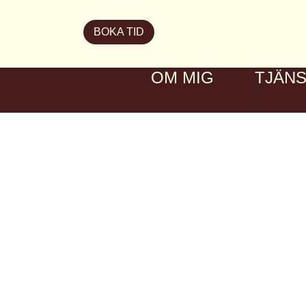
BOKA TID
OM MIG
TJÄN