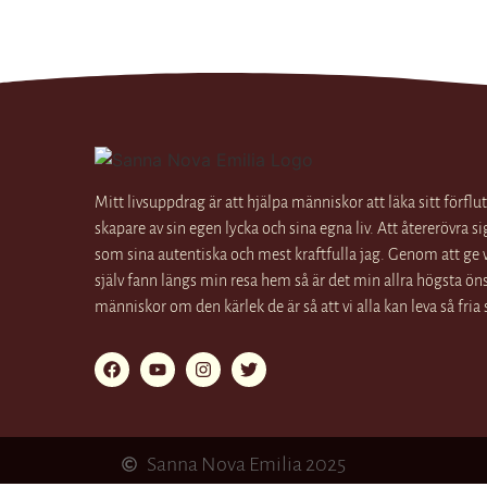
Mitt livsuppdrag är att hjälpa människor att läka sitt förflu
skapare av sin egen lycka och sina egna liv. Att återerövra sig
som sina autentiska och mest kraftfulla jag. Genom att ge v
själv fann längs min resa hem så är det min allra högsta ö
människor om den kärlek de är så att vi alla kan leva så fri
Sanna Nova Emilia 2025