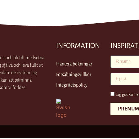
INFORMATION
INSPIRA
tna och bli till medvetna
Hantera bokningar
 själva och leva fullt ut
idare de nycklar jag
Försäljningsvillkor
nskan att påminna
Integritetspolicy
a som vi föddes.
Jag godkänner
PRENUM