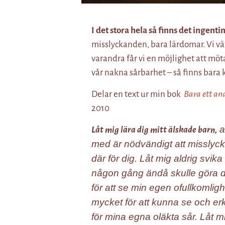
I det stora hela så finns det ingentin
misslyckanden, bara lärdomar. Vi växe
varandra får vi en möjlighet att möta 
vår nakna sårbarhet – så finns bara
Delar en text ur min bok
Bara ett an
2010
at
Låt mig lära dig mitt älskade barn,
med är nödvändigt att misslyckas
där för dig. Låt mig aldrig svi
någon gång ändå skulle göra det.
för att se min egen ofullkomlighe
mycket för att kunna se och er
för mina egna oläkta sår. Låt m