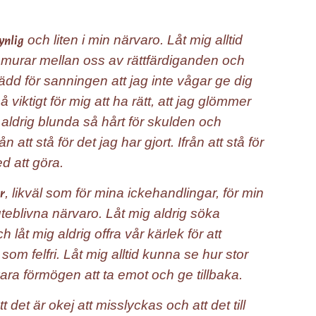
och liten i min närvaro. Låt mig alltid
ynlig
ga murar mellan oss av rättfärdiganden och
rädd för sanningen att jag inte vågar ge dig
 så viktigt för mig att ha rätt, att jag glömmer
 aldrig blunda så hårt för skulden och
att stå för det jag har gjort. Ifrån att stå för
d att göra.
, likväl som för mina ickehandlingar, för min
r
uteblivna närvaro. Låt mig aldrig söka
låt mig aldrig offra vår kärlek för att
som felfri. Låt mig alltid kunna se hur stor
d vara förmögen att ta emot och ge tillbaka.
t det är okej att misslyckas och att det till