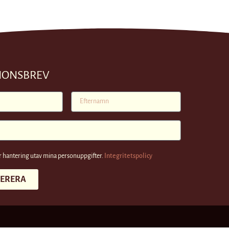
TIONSBREV
 hantering utav mina personuppgifter.
Integritetspolicy
ERERA