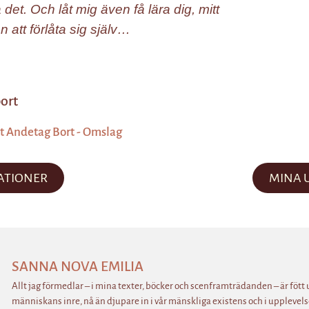
det. Och låt mig även få lära dig, mitt
 att förlåta sig själv…
bort
ATIONER
MINA 
SANNA NOVA EMILIA
Allt jag förmedlar – i mina texter, böcker och scenframträdanden – är fött 
människans inre, nå än djupare in i vår mänskliga existens och i upplevelse