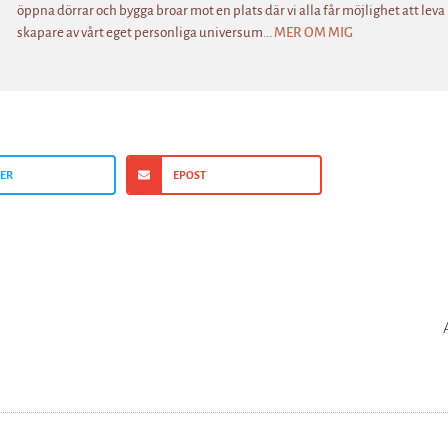
öppna dörrar och bygga broar mot en plats där vi alla får möjlighet att leva
skapare av vårt eget personliga universum...
MER OM MIG
TER
EPOST