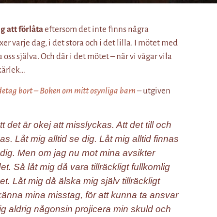
g att förlåta
eftersom det inte finns några
r varje dag, i det stora och i det lilla. I mötet med
oss själva. Och där i det mötet – när vi vågar vila
 kärlek…
detag bort – Boken om mitt osynliga barn
– utgiven
t det är okej att misslyckas. Att det till och
. Låt mig alltid se dig. Låt mig alltid finnas
ka dig. Men om jag nu mot mina avsikter
 Så låt mig då vara tillräckligt fullkomlig
t. Låt mig då älska mig själv tillräckligt
känna mina misstag, för att kunna ta ansvar
ig aldrig någonsin projicera min skuld och